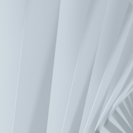
首頁
>
產品
>
資料中心
>
機櫃與配件
>
機櫃與配件
聯絡我們
經銷服務網
產品清單
模組化機櫃
機櫃配件
聯絡我們
如有疑問，歡迎聯繫，我們將儘快回覆您。