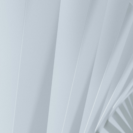
首頁
>
產品
>
視訊與顯像系統
>
高階投影系統
>
高階投影系統
聯絡我們
產品清單
dH6T
H8
HV3C / Mercury
聯絡我們
如有疑問，歡迎聯繫，我們將儘快回覆您。