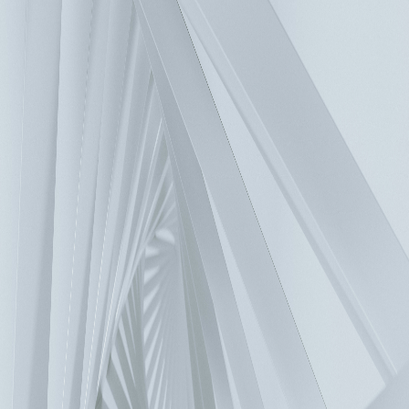
常見問題
首頁
>
服務與支援
>
常見問題
>
FAQ
目前那種類比模組可以輸出雙極性？
目前僅有SX主機可輸出雙極性。
聯絡我們
如有疑問，歡迎聯繫，我們將儘快回覆您。
聯繫窗口
解決方案
汽車與智慧交通
銀行與零售業
化工與自然資源
商業與工業建築
資料中心
電子
食品飲料
醫療照護
物流與倉儲
機械製造
電力與電
網
檢視全部
產品服務
零組件
電源及系統
風扇與散熱管理
交通
工業自動化
樓宇自動化