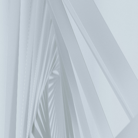
首頁
>
產品
>
資通訊基礎設施
>
通訊電源系統
>
通訊電源系統
聯絡我們
如有疑問，歡迎聯繫，我們將儘快回覆您。
聯繫窗口
解決方案
汽車與智慧交通
銀行與零售業
化工與自然資源
商業與工業建築
資料中心
電子
食品飲料
醫療照護
物流與倉儲
機械製造
電力與電
網
檢視全部
產品服務
零組件
電源及系統
風扇與散熱管理
交通
工業自動化
樓宇自動化
資料中心
通訊基礎設施
能源基礎設施
生醫
視訊與顯像系統