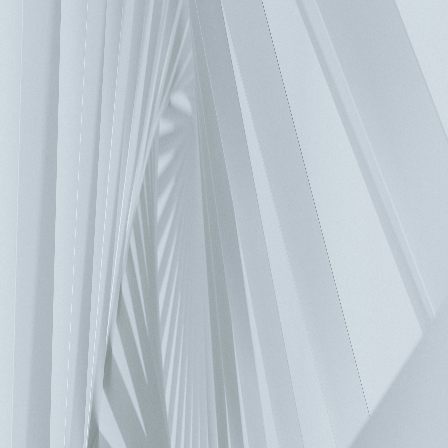
集團新聞
|
投資人服務
|
07/09/2026
台達電子公佈一百一十五年六月份營收 單月合併營收新台幣
656.03億元
集團新聞
|
投資人服務
|
06/09/2026
台達電子公佈一百一十五年五月份營收 單月合併營收新台幣
589.62億元
相關新聞
集團新聞
|
投資人服務
|
07/29/2026
台達電子公布115年第二季財務報表
集團新聞
|
投資人服務
|
07/09/2026
台達電子公佈一百一十五年六月份營收 單月合併營收新台幣
656.03億元
聯絡我們
如有疑問，歡迎聯繫，我們將儘快回覆您。
聯繫窗口
解決方案
汽車與智慧交通
銀行與零售業
化工與自然資源
商業與工業建築