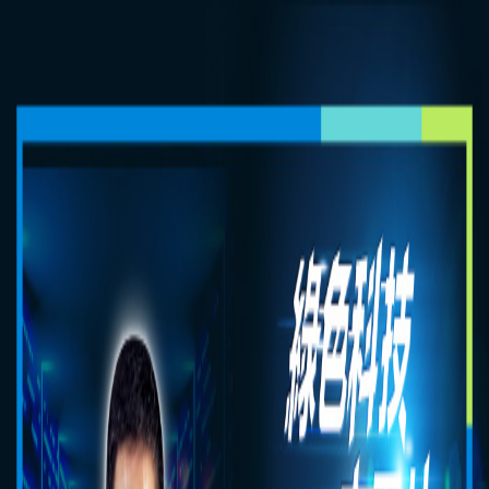
新聞中心
投資人服務
人力資源
聯絡我們
解決方案
產品
關於台達
企業永續